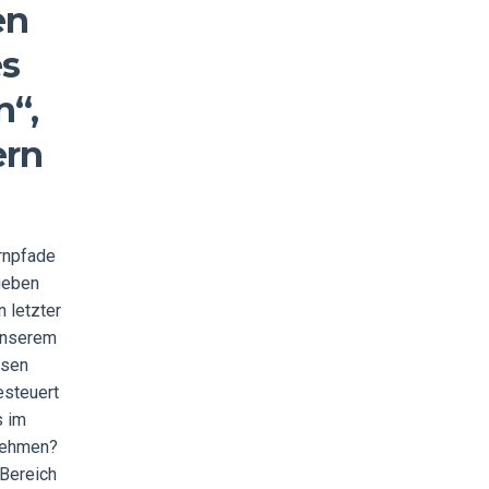
en
es
n“,
ern
ernpfade
geben
n letzter
 unserem
ssen
esteuert
s im
rnehmen?
-Bereich