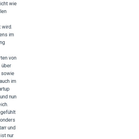
icht wie
elen
 wird.
nens im
ing
rten von
, über
, sowie
 auch im
artup
 und nun
ich.
 gefühlt
sonders
arr und
ist nur