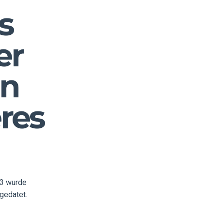
s
er
in
res
23 wurde
gedatet.