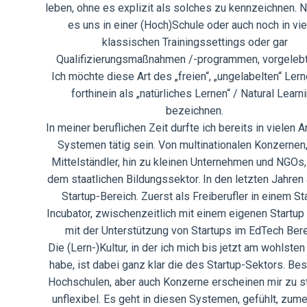
leben, ohne es explizit als solches zu kennzeichnen. N
es uns in einer (Hoch)Schule oder auch noch in vi
klassischen Trainingssettings oder gar
Qualifizierungsmaßnahmen /-programmen, vorgelebt
Ich möchte diese Art des „freien“, „ungelabelten“ Ler
forthinein als „natürliches Lernen“ / Natural Learn
bezeichnen.
In meiner beruflichen Zeit durfte ich bereits in vielen A
Systemen tätig sein. Von multinationalen Konzernen
Mittelständler, hin zu kleinen Unternehmen und NGOs
dem staatlichen Bildungssektor. In den letzten Jahren
Startup-Bereich. Zuerst als Freiberufler in einem St
Incubator, zwischenzeitlich mit einem eigenen Startup
mit der Unterstützung von Startups im EdTech Bere
Die (Lern-)Kultur, in der ich mich bis jetzt am wohlsten
habe, ist dabei ganz klar die des Startup-Sektors. Be
Hochschulen, aber auch Konzerne erscheinen mir zu st
unflexibel. Es geht in diesen Systemen, gefühlt, zume