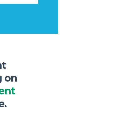
nt
g on
ent
e.