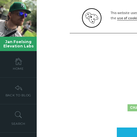
This website use
the
use of cook
Jan Foelsing
Elevation Labs
HOME
BACK TO BLOG
CH
SEARCH