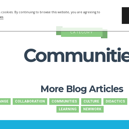
s cookies. By continuing to browse this website, you are agreeing to
ies
.
CATEGORY
Communiti
More Blog Articles
ANGE
COLLABORATION
COMMUNITIES
CULTURE
DIDACTICS
LEARNING
NEWWORK